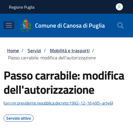
Salta al contenuto principale
Skip to footer content
Regione Puglia
Comune di Canosa di Puglia
Briciole di pane
Home
/
Servizi
/
Mobilità e trasporti
/
Passo carrabile: modifica dell'autorizzazione
Passo carrabile: modifica
dell'autorizzazione
(
urn:nir:presidente.repubblica:decreto:1992-12-16;495~art46
)
Servizio attivo