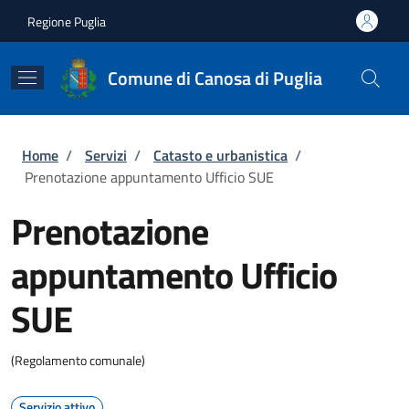
Salta al contenuto principale
Skip to footer content
Regione Puglia
Comune di Canosa di Puglia
Briciole di pane
Home
/
Servizi
/
Catasto e urbanistica
/
Prenotazione appuntamento Ufficio SUE
Prenotazione
appuntamento Ufficio
SUE
(Regolamento comunale)
Servizio attivo