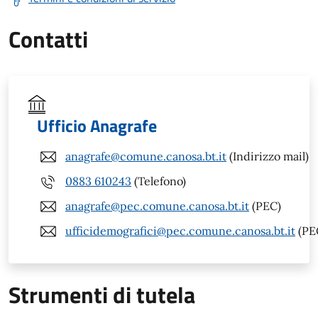
Contatti
Ufficio Anagrafe
anagrafe@comune.canosa.bt.it
(Indirizzo mail)
0883 610243
(Telefono)
anagrafe@pec.comune.canosa.bt.it
(PEC)
ufficidemografici@pec.comune.canosa.bt.it
(PE
Strumenti di tutela