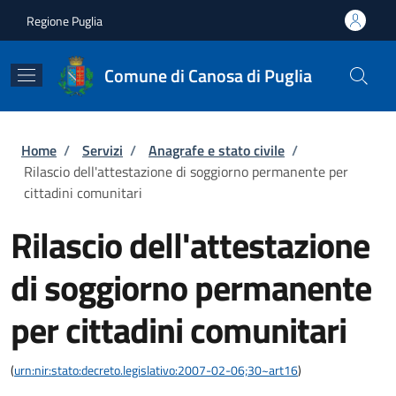
Salta al contenuto principale
Skip to footer content
Regione Puglia
Comune di Canosa di Puglia
Briciole di pane
Home
/
Servizi
/
Anagrafe e stato civile
/
Rilascio dell'attestazione di soggiorno permanente per
cittadini comunitari
Rilascio dell'attestazione
di soggiorno permanente
per cittadini comunitari
(
urn:nir:stato:decreto.legislativo:2007-02-06;30~art16
)