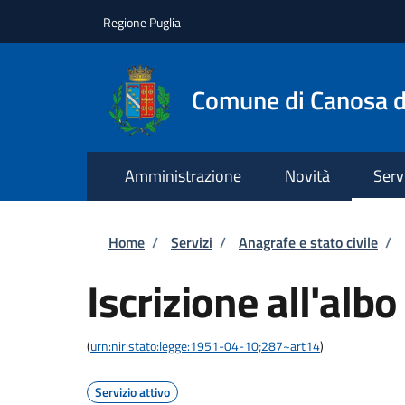
Salta al contenuto principale
Skip to footer content
Regione Puglia
Comune di Canosa d
Amministrazione
Novità
Serv
Briciole di pane
Home
/
Servizi
/
Anagrafe e stato civile
/
Iscrizione all'albo
(
urn:nir:stato:legge:1951-04-10;287~art14
)
Servizio attivo