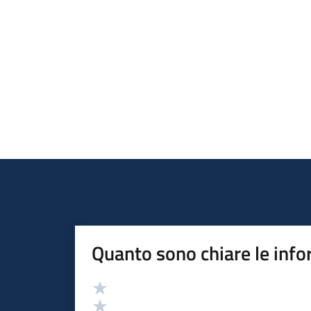
Quanto sono chiare le info
Valutazione
Valuta 5 stelle su 5
Valuta 4 stelle su 5