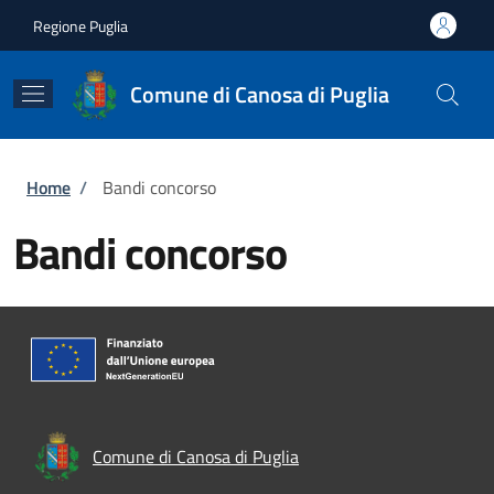
Salta al contenuto principale
Skip to footer content
Regione Puglia
Comune di Canosa di Puglia
Briciole di pane
Home
/
Bandi concorso
Bandi concorso
Comune di Canosa di Puglia