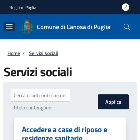
Salta al contenuto principale
Skip to footer content
Regione Puglia
Comune di Canosa di Puglia
Briciole di pane
Home
/
Servizi sociali
Servizi sociali
Cerca i contenuti che nel
titolo contengono:
Accedere a case di riposo e
residenze sanitarie