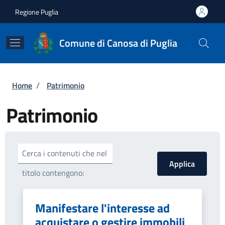
Salta al contenuto principale
Skip to footer content
Regione Puglia
Comune di Canosa di Puglia
Briciole di pane
Home
/
Patrimonio
Patrimonio
Cerca i contenuti che nel
titolo contengono:
Manifestare l'interesse ad
acquistare o gestire immobili