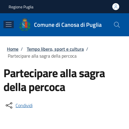
Salta al contenuto principale
Skip to footer content
Regione Puglia
Comune di Canosa di Puglia
Briciole di pane
Home
/
Tempo libero, sport e cultura
/
Partecipare alla sagra della percoca
Partecipare alla sagra
della percoca
Condividi